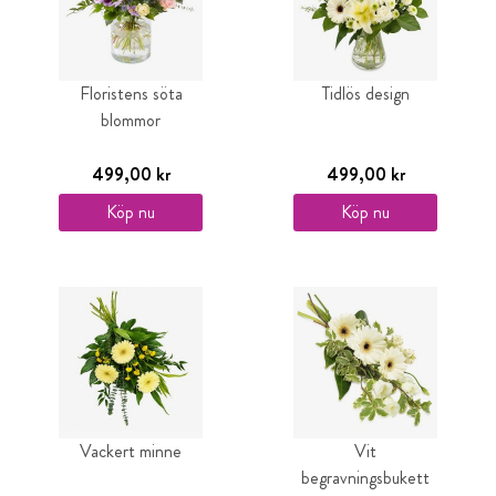
Floristens söta
Tidlös design
blommor
499,00 kr
499,00 kr
Köp nu
Köp nu
Vackert minne
Vit
begravningsbukett