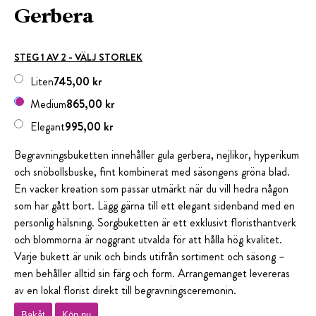
Gerbera
STEG 1 AV 2 - VÄLJ STORLEK
Liten
745,00 kr
Medium
865,00 kr
Elegant
995,00 kr
Begravningsbuketten innehåller gula gerbera, nejlikor, hyperikum
och snöbollsbuske, fint kombinerat med säsongens gröna blad.
En vacker kreation som passar utmärkt när du vill hedra någon
som har gått bort. Lägg gärna till ett elegant sidenband med en
personlig hälsning. Sorgbuketten är ett exklusivt floristhantverk
och blommorna är noggrant utvalda för att hålla hög kvalitet.
Varje bukett är unik och binds utifrån sortiment och säsong –
men behåller alltid sin färg och form. Arrangemanget levereras
av en lokal florist direkt till begravningsceremonin.
Bakåt
Köp nu