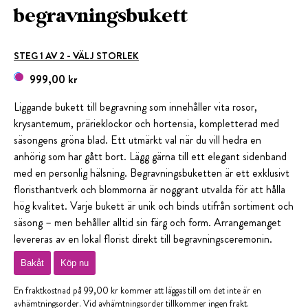
begravningsbukett
STEG 1 AV 2 - VÄLJ STORLEK
999,00 kr
Liggande bukett till begravning som innehåller vita rosor,
krysantemum, prärieklockor och hortensia, kompletterad med
säsongens gröna blad. Ett utmärkt val när du vill hedra en
anhörig som har gått bort. Lägg gärna till ett elegant sidenband
med en personlig hälsning. Begravningsbuketten är ett exklusivt
floristhantverk och blommorna är noggrant utvalda för att hålla
hög kvalitet. Varje bukett är unik och binds utifrån sortiment och
säsong – men behåller alltid sin färg och form. Arrangemanget
levereras av en lokal florist direkt till begravningsceremonin.
Bakåt
Köp nu
En fraktkostnad på 99,00 kr kommer att läggas till om det inte är en
avhämtningsorder. Vid avhämtningsorder tillkommer ingen frakt.